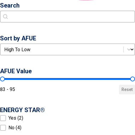
Search
Search
Search
Sort by AFUE
Sort by AFUE
Sort by AFUE
AFUE Value
AFUE Value
83 - 95
Reset
ENERGY STAR®
ENERGY STAR®
Yes
(2)
No
(4)