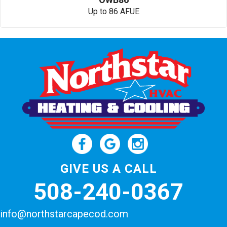
Up to 86 AFUE
GIVE US A CALL
508-240-0367
info@northstarcapecod.com